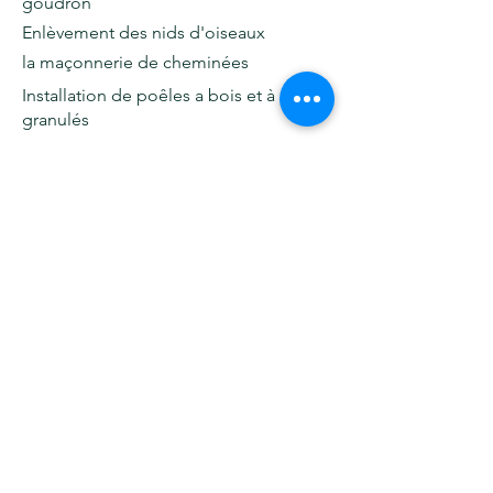
goudron
Enlèvement des nids d'oiseaux
la maçonnerie de cheminées
Installation de poêles a bois et à
granulés
revêtement de toiture hautement
réfléchissant
Démoussage des toitures
0800 11 241
0489 29 58 55
info@globotech.be