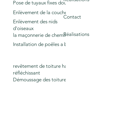
Pose de tuyaux fixes double paroi
Enlèvement de la couche de de goudron
Contact
Enlèvement des nids
d'oiseaux
Réalisations
la maçonnerie de cheminées
Installation de poêles a bois et à granulés
revêtement de toiture hautement
réfléchissant
Démoussage des toitures