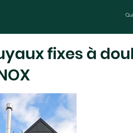
Qu
uyaux fixes à dou
INOX